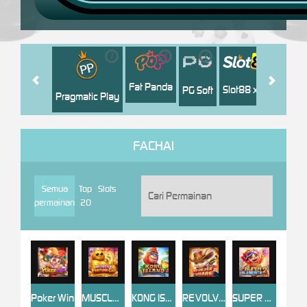
i
i
i
i
i
Facha
Fat Panda
Slot88 x PP
PG Soft
Pragmatic Play
FACHAI
Semua
Top
Slots
permainan
20
Poker Win
MUSCLE FORTUNE CAT
KONG ISLAND
REVOLVER HARE
SUPER ELEMENTS 2