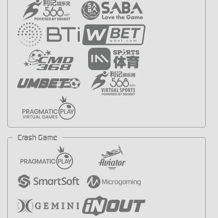
Crash Game