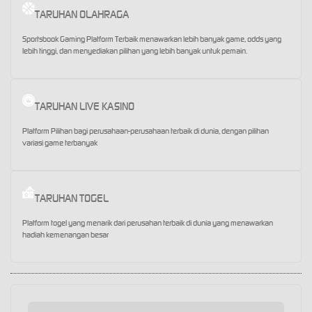
TARUHAN OLAHRAGA
Sportsbook Gaming Platform Terbaik menawarkan lebih banyak game, odds yang
lebih tinggi, dan menyediakan pilihan yang lebih banyak untuk pemain.
TARUHAN LIVE KASINO
Platform Pilihan bagi perusahaan-perusahaan terbaik di dunia, dengan pilihan
variasi game terbanyak
TARUHAN TOGEL
Platform togel yang menarik dari perusahan terbaik di dunia yang menawarkan
hadiah kemenangan besar