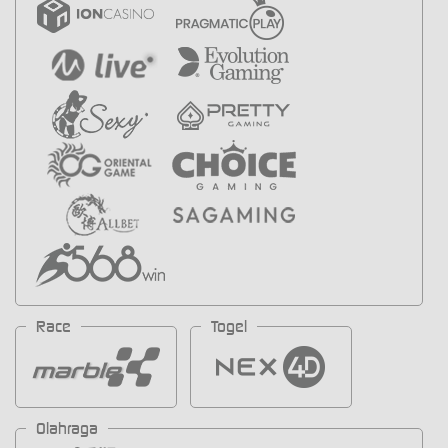
Race
Togel
Olahraga