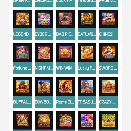
OPEN VAULT
CHILIHUAHUA
LUCKY FORTUNES
TREASURES OF ODIN
PHOENIX FEVER
LEGEND OF INCA
CYBER GOD OF FORTUNE⁺
BAD RICH WOLF
CATLA'S MONEY MACHINE
CHINESE NEW YEAR 2
Fortune Goddess
NIGHT MARKET
WIN WIN NEKO
Lucky Fortune 3x3
SWORD OF KING
BUFFALO WAYS
COWBOYS
Roma Gladiatrix
TREASURE CRUISE
CRAZY BUFFALO