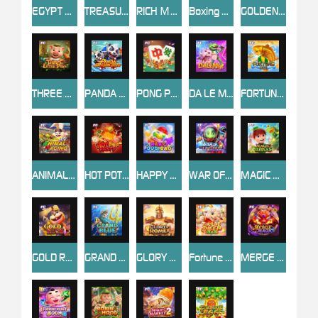
EGYPT BONANZA
TREASURE RAIDERS
RICH ＭAN
Boxing Riches
GOLDEN PANTHER
THREE LITTLE PIGS
PANDA DRAGON BOAT
PONG PONG HU
DA LE MEN
FORTUNE KOI
ANIMAL RACING
HOT POT PARTY
HAPPY DUO BAO
WAR OF THE UNIVERSE
MAGIC BEANS
GOLD RUSH
GRAND BLUE
GLORY OF ROME
Fortune Sheep
MERGE MAGIC