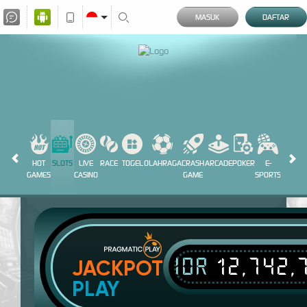
MASUK
DAFTAR
HOT
SLOTS
LIVE
RACE
TOGEL
OLAHRAGA
CRASH
ARCADE
POKER
E-
SABUN
GAMES
CASINO
GAME
SPORTS
AYAM
IDR
12,742,
JACKPOT
PLAY