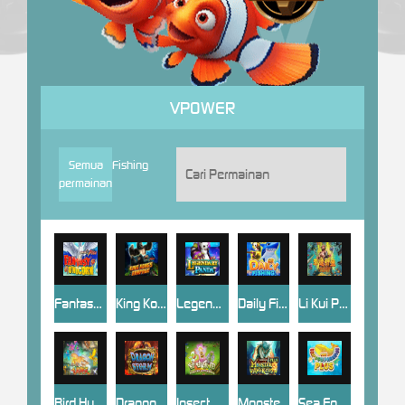
VPOWER
Semua
Fishing
permainan
Fantasy Unicorn
King Kong’s Rampage
Legendary Panda
Daily Fishing
Li Kui Pi Yu
Bird Hunter
Dragon Storm
Insect Paradise
Monster Awaken plus
Sea Food Paradise II Plus