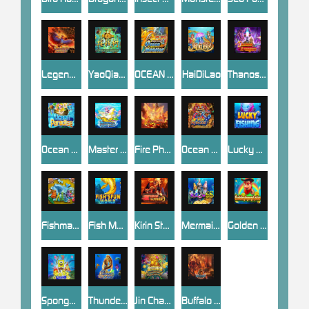
Legend of the phoenix
YaoQianShu
OCEAN MONSTER 2
HaiDiLao
Thanos Avengers
Ocean Paradise
Master Of The Deep
Fire Phoenix
Ocean King 3
Lucky Fishing
Fishman Wharf
Fish Music World
Kirin Storm
Mermaids-6s
Golden Legend Plus
Spongebob
Thunder Dragon
Jin Chan Bu Yu
Buffalo thunder