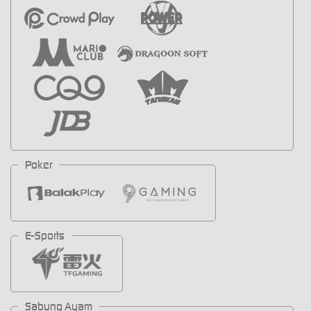
Poker
E-Sports
Sabung Ayam