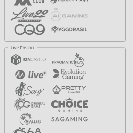
Live Casino