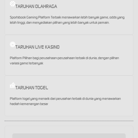
TARUHAN OLAHRAGA
Sportsbook Gaming Platform Terbaik menawarkan lebih banyak game, odds yang
lebih tinggi, dan menyediakan pilihan yang lebih banyak untuk pemain.
TARUHAN LIVE KASINO
Platform Pilihan bagi perusahaan-perusahaan terbaik di dunia, dengan pilihan
variasi game terbanyak
TARUHAN TOGEL
Platform togel yang menarik dari perusahan terbaik di dunia yang menawarkan
hadiah kemenangan besar