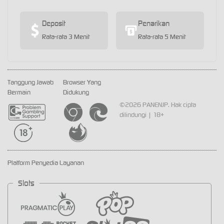
Deposit
Penarikan
Rata-rata 3 Menit
Rata-rata 5 Menit
Tanggung Jawab
Browser Yang
Bermain
Didukung
©2026 PANENJP. Hak cipta
dilindungi | 18+
Platform Penyedia Layanan
Slots