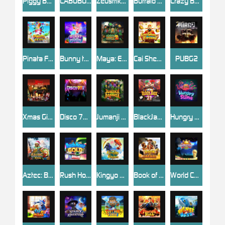
Piggy Bank Gold 2
LABUBU: Fall In Wild
Zeustrike Xmas
Buffalo Rush
Crazy Bounty: Jackpot
Pinata Fest
Bunny to the Moon
Maya: Elemental Totem 2
Cai Shen Fortune
PUBG2
Xmas Gift Delight
Disco 777
Jumanji Bonanza
BlackJack21
Hungry Slime
Aztec: Bonus Hunt 2 Xmas
Rush Hour Gold
Kingyo Riches
Book of Safari
World Cup Final