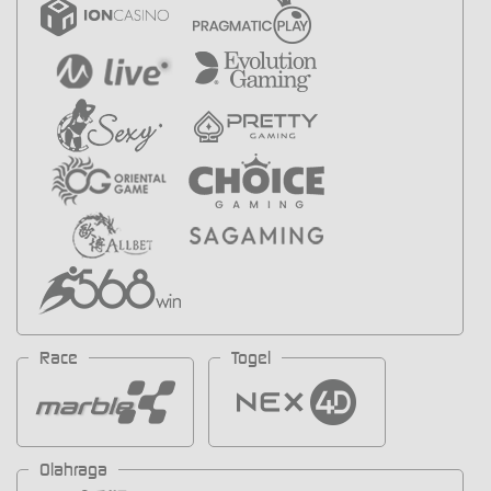
Race
Togel
Olahraga