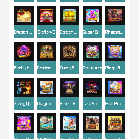
Dragon Chi’s Quest
Slotto 4D
Golden Football
Sugar Crush
Rhapsody of Muertos
Firefly Hunter
Golden Egypt
Crazy Bounty
Royal Ace
Piggy Bank Gold
Xiang Qi Ways 2
Dragon Chi's Quest 2
Aztec: Bonus Hunt
Last Samurai
Fish Prawn Crab Bonanza