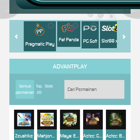
i
i
i
i
i
Facha
Fat Panda
Slot88 x PP
PG Soft
Pragmatic Play
ADVANTPLAY
Semua
Top
Slots
permainan
20
Zeustrike
Mahjong Roar
Maya: Elemental Totem
Aztec: Gold Temple
Aztec: Bonus Hunt 2