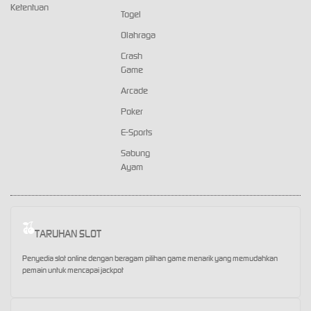
Ketentuan
Togel
Olahraga
Crash
Game
Arcade
Poker
E-Sports
Sabung
Ayam
TARUHAN SLOT
Penyedia slot online dengan beragam pilihan game menarik yang memudahkan
pemain untuk mencapai jackpot