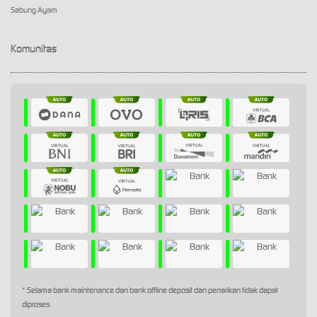
Sabung Ayam
Komunitas
* Selama bank maintenance dan bank offline deposit dan penarikan tidak dapat
diproses