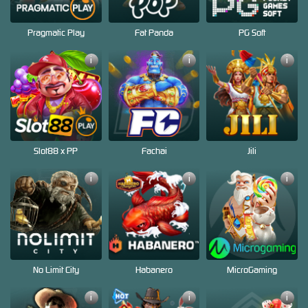
Pragmatic Play
Fat Panda
PG Soft
i
i
i
Slot88 x PP
Fachai
Jili
i
i
i
No Limit City
Habanero
MicroGaming
i
i
i