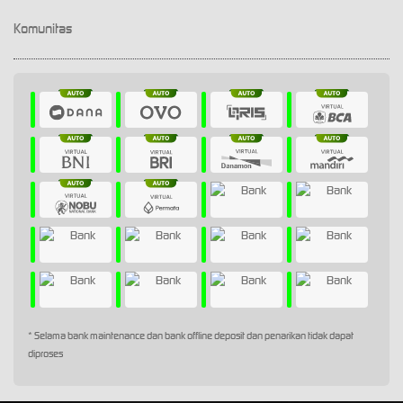
Komunitas
* Selama bank maintenance dan bank offline deposit dan penarikan tidak dapat
diproses