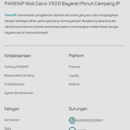
PANENJP Web Gacor X500 Bayaran Penuh Gampang JP
PanenJP
menawarkan pengalaman bermain slot online yang seru dan mengasyikkan
dengan berbagai pilihan game gampang menang jackpot. Bergabung sekarang dan
nikmati bonus-bonus menarik serta kesempatan memenangkan hadiah besar dengan
bayaran penuh tanpa potongan!
Kebijaksanaan
Platform
Tentang PANENJP
Promosi
Responsible Gambling
Loyalty
Pusat Bantuan
Referral
Syarat dan Ketentuan
Kategori
Dukungan
Hot Games
+6285920229841
Slots