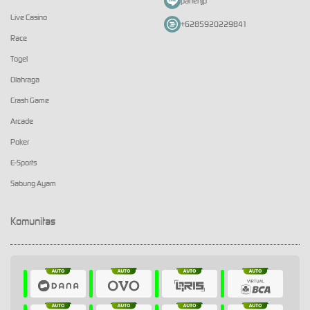
panenjp
Live Casino
+6285920229841
Race
Togel
Olahraga
Crash Game
Arcade
Poker
E-Sports
Sabung Ayam
Komunitas