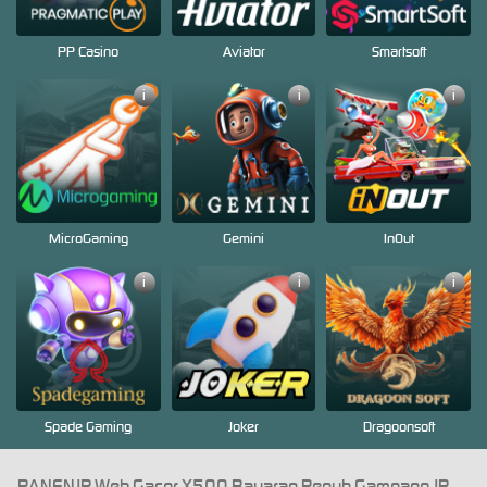
PP Casino
Aviator
Smartsoft
i
i
i
MicroGaming
Gemini
InOut
i
i
i
Spade Gaming
Joker
Dragoonsoft
PANENJP Web Gacor X500 Bayaran Penuh Gampang JP