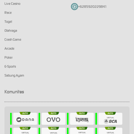
Live Casino
+6285920229841
Race
Togel
Olahraga
Crash Game
Arcade
Poker
E-Sports
Sabung Ayam
Komunitas